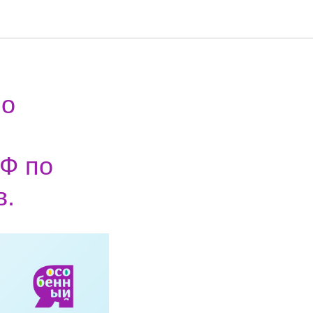
 о
Ф по
в.