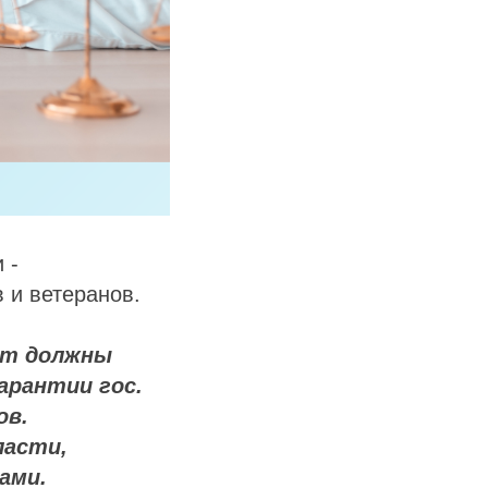
 -
 и ветеранов.
ат должны
арантии гос.
ов.
ласти,
ами.