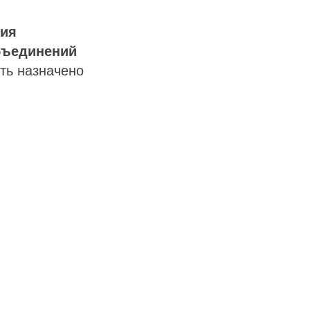
ния
бъединений
ыть назначено