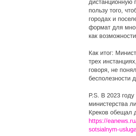
дистанционную 
пользу того, чт
городах и посел
формат для мног
как возможности
Как итог: Минис
трех инстанциях
говоря, не поня
бесполезности д
P.S. В 2023 год
министерства ли
Креков обещал 
https://eanews.r
sotsialnym-usluga