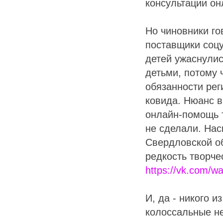
консультации он
Но чиновники го
поставщики соцу
детей ужаснулис
детьми, потому 
обязанности ре
ковида. Нюанс в
онлайн-помощь т
не сделали. Нас
Свердловской об
редкость творче
https://vk.com/w
И, да - никого 
колоссальные не