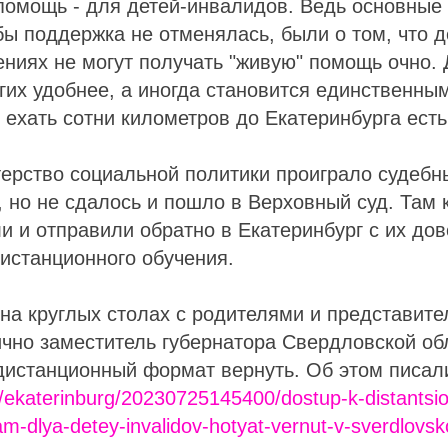
помощь - для детей-инвалидов. Ведь основные
обы поддержка не отменялась, были о том, что 
ениях не могут получать "живую" помощь очно.
их удобнее, а иногда становится единственны
 ехать сотни километров до Екатеринбурга есть 
терство социальной политики проиграло судебн
, но не сдалось и пошло в Верховный суд. Там к
ли и отправили обратно в Екатеринбург с их до
истанционного обучения.
у на круглых столах с родителями и представит
чно заместитель губернатора Свердловской об
дистанционный формат вернуть. Об этом писа
u/ekaterinburg/20230725145400/dostup-k-distants
m-dlya-detey-invalidov-hotyat-vernut-v-sverdlovsk