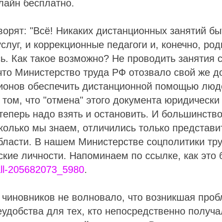
лайн бесплатно.
ворят: "Всё! Никаких дистанционных занятий бы
слуг, и коррекционные педагоги и, конечно, ро
ь. Как такое возможно? Не проводить занятия 
что Министерство труда РФ отозвало свой же д
гионов обеспечить дистанционной помощью люд
 том, что "отмена" этого документа юридически 
еперь надо взять и остановить. И большинство
колько мы знаем, отличились только представи
ласти. В нашем Министерстве соцполитики тру
ские личности. Напоминаем по ссылке, как это 
all-205682073_5980
.
из чиновников не волновало, что возникшая про
удобства для тех, кто непосредственно получа