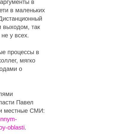
 аргументы в
дети в маленьких
 Дистанционный
м выходом, так
не у всех.
ые процессы в
оллег, мягко
водами о
елями
ласти Павел
ли местные СМИ:
ionnym-
oy-oblasti
.