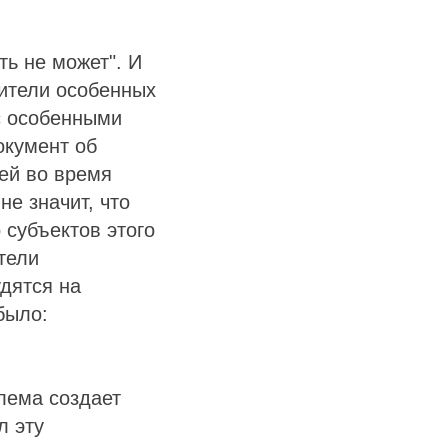
ть не может". И
дители особенных
с особенными
окумент об
ей во время
не значит, что
 субъектов этого
тели
дятся на
было:
блема создает
л эту