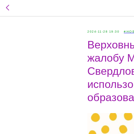
2024-11-28 19:30
#НО
Верховны
жалобу М
Свердлов
использо
образова