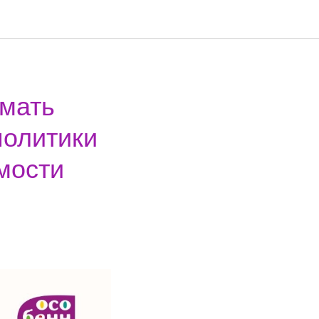
имать
политики
мости