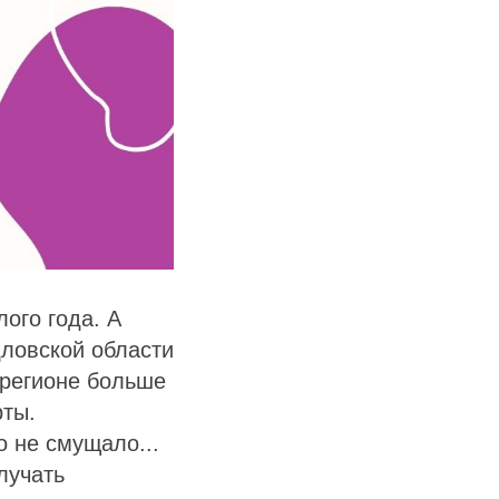
ого года. А
ловской области
 регионе больше
рты.
о не смущало...
олучать