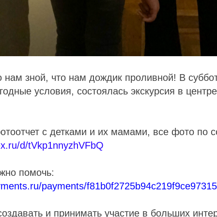
то нам зной, что нам дождик проливной! В суббо
одные условия, состоялась экскурсия в центре
тоотчет с детками и их мамами, все фото по с
dex.ru/d/tVkp1nnyzhVFbQ
жно помочь:
ayments.ru/payments/f81b0f2725b94c219f9ce97315
оздавать и принимать участие в больших инте