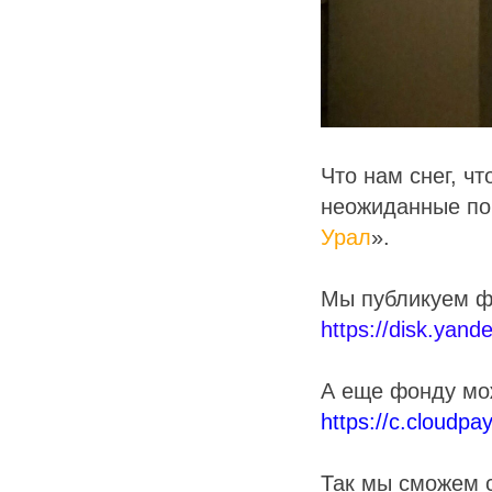
Что нам снег, ч
неожиданные пог
Урал
».
Мы публикуем фо
https://disk.yan
А еще фонду мо
https://c.cloudp
Так мы сможем с