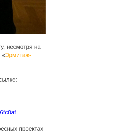
ту, несмотря на
 «
Эрмитаж-
сылке:
6fc0af
ресных проектах