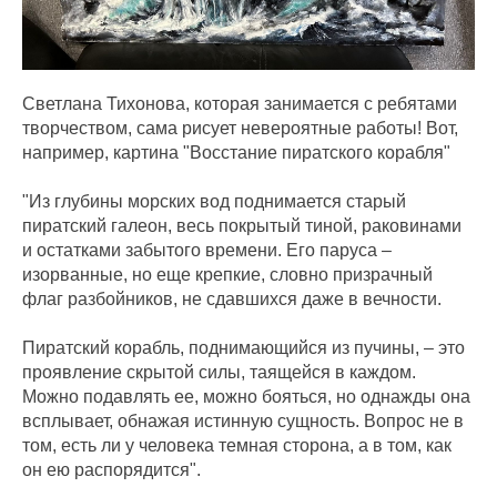
Светлана Тихонова, которая занимается с ребятами
творчеством, сама рисует невероятные работы! Вот,
например, картина "Восстание пиратского корабля"
"Из глубины морских вод поднимается старый
пиратский галеон, весь покрытый тиной, раковинами
и остатками забытого времени. Его паруса –
изорванные, но еще крепкие, словно призрачный
флаг разбойников, не сдавшихся даже в вечности.
Пиратский корабль, поднимающийся из пучины, – это
проявление скрытой силы, таящейся в каждом.
Можно подавлять ее, можно бояться, но однажды она
всплывает, обнажая истинную сущность. Вопрос не в
том, есть ли у человека темная сторона, а в том, как
он ею распорядится".