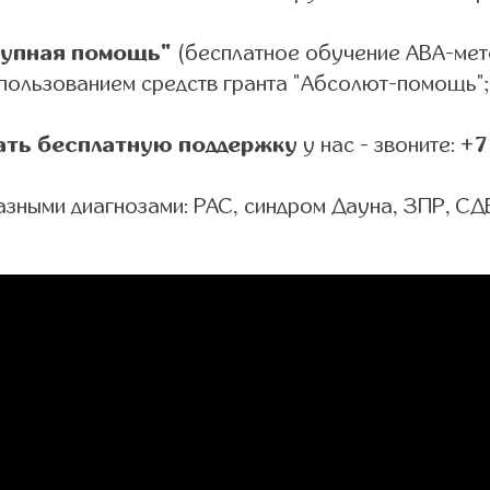
тупная помощь"
(бесплатное обучение ABA-мет
спользованием средств гранта "Абсолют-помощь";
ать бесплатную поддержку
у нас - звоните:
+7
азными диагнозами: РАС, синдром Дауна, ЗПР, СД