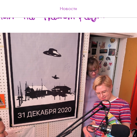
ТИ
#СМИ_О_НАС
Новости
нный" на "Нашем радио"