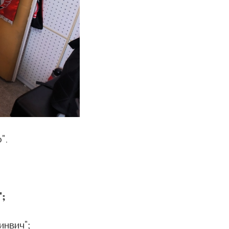
".
;
инвич";