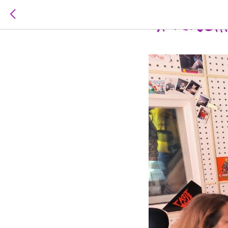
18.04.2023
#НОВОС
"Я особе