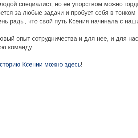
лодой специалист, но ее упорством можно горди
ется за любые задачи и пробует себя в тонком
нь рады, что свой путь Ксения начинала с на
новый опыт сотрудничества и для нее, и для на
ою команду.
историю Ксении можно здесь
!
Tilda
Made on