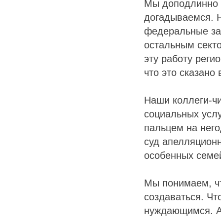
Мы доподлинно н
догадываемся. Н
федеральные за
остальным секто
эту работу реги
что это сказано
Наши коллеги-чи
социальных услу
пальцем на него
суд апелляционн
особенных семей
Мы понимаем, чт
создаваться. Чт
нуждающимся. А 