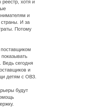
 реестр, хотя и
ные
инимателям и
страны. И за
траты. Потому
ь поставщиком
 показывать
. Ведь сегодня
поставщиков и
щи детям с ОВЗ.
арьеры будут
помощь
ержку.