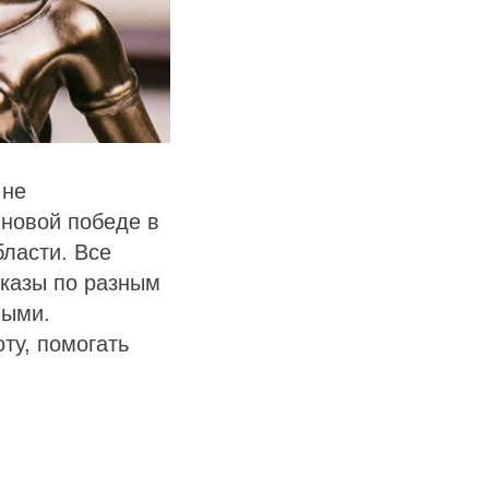
 не
 новой победе в
ласти. Все
тказы по разным
ными.
ту, помогать