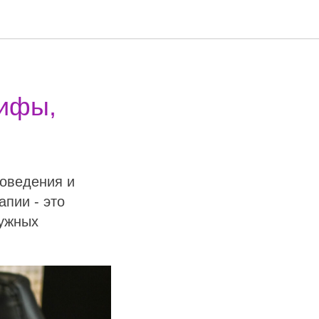
мифы,
поведения и
апии - это
нужных