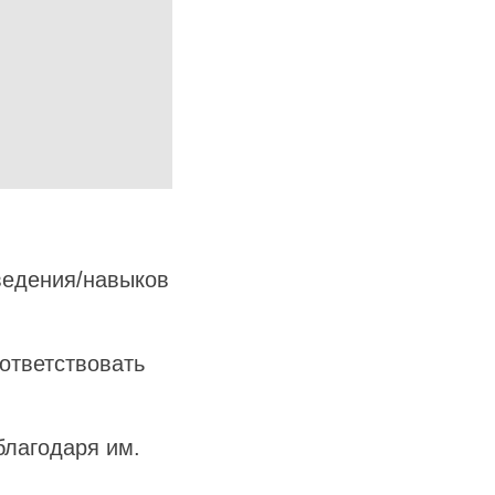
ведения/навыков
оответствовать
благодаря им.