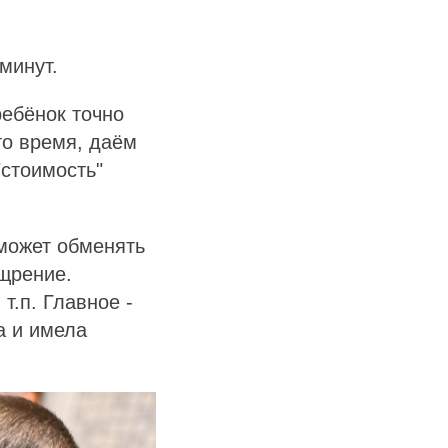
минут.
ребёнок точно
это время, даём
"стоимость"
 может обменять
ощрение.
т.п. Главное -
а и имела