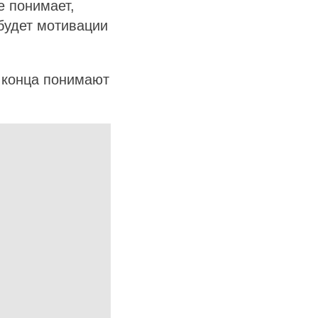
е понимает,
 будет мотивации
о конца понимают